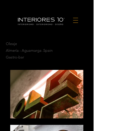
Oleaje
Almería - Aguamarga .Spain
Gastro-bar