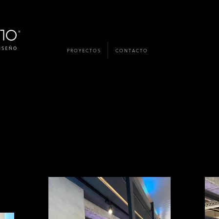
P R O Y E C T O S
C O N T A C T O